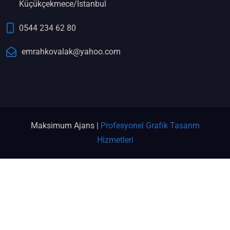
Küçükçekmece/İstanbul
0544 234 62 80
emrahkovalak@yahoo.com
Maksimum Ajans |
Profesyonel Grafik Tasarım
Hizmetleri