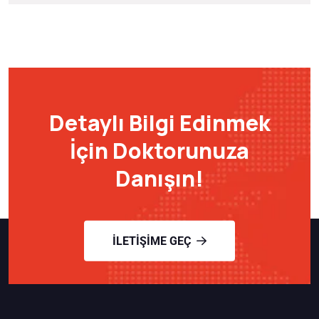
Detaylı Bilgi Edinmek
İçin Doktorunuza
Danışın!
İLETIŞIME GEÇ