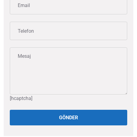
[hcaptcha]
GÖNDER