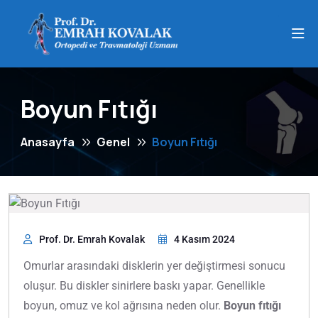
Boyun Fıtığı
Anasayfa
Genel
Boyun Fıtığı
Prof. Dr. Emrah Kovalak
4 Kasım 2024
Omurlar arasındaki disklerin yer değiştirmesi sonucu
oluşur. Bu diskler sinirlere baskı yapar. Genellikle
boyun, omuz ve kol ağrısına neden olur.
Boyun fıtığı