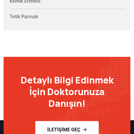
Kemik Erimesi
Tetik Parmak
Detaylı Bilgi Edinmek
İçin Doktorunuza
Danışın!
İLETIŞIME GEÇ